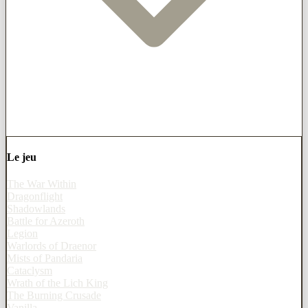
Le jeu
The War Within
Dragonflight
Shadowlands
Battle for Azeroth
Legion
Warlords of Draenor
Mists of Pandaria
Cataclysm
Wrath of the Lich King
The Burning Crusade
Vanilla