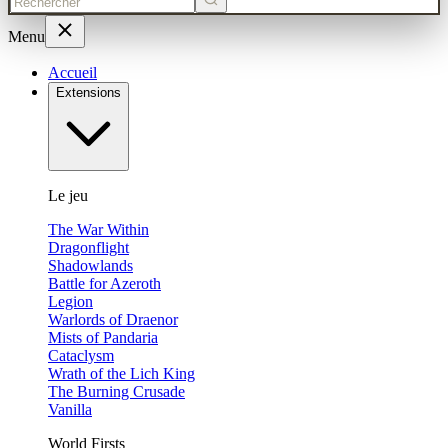
Menu
Accueil
Extensions
Le jeu
The War Within
Dragonflight
Shadowlands
Battle for Azeroth
Legion
Warlords of Draenor
Mists of Pandaria
Cataclysm
Wrath of the Lich King
The Burning Crusade
Vanilla
World Firsts