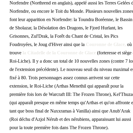
Norfendre (Northrend en anglais), appelé aussi les Terres Gelées 
Norfendre, ou encore le Toit du Monde. Plusieurs nouvelles zone
font leur apparition en Norfendre: la Toundra Boréenne, le Bassin
de Sholazar, la Désolation des Dragons, le Fjord Hurlant, les
Grisonnes, Zul'Drak, la Forêt du Chant de Cristal, les Pics
Foudroyées, le Joug d'Hiver ainsi que la
Couronne de Glace,
où 
trouve
la Citadelle de la Couronne de Glace
(forteresse et siège
Roi-Liche). Il y a donc un total de 10 nouvelles zones (contre 7 lo
de l'extension précédente). Le nouveau seuil du niveau maximal e
fixé à 80. Trois personnages assez connus arrivent sur cette
extension, le Roi-Liche (Arthas Menethil qui apparaît pour la
première fois lors de Warcraft III: The Frozen Throne), Kel'Thuz
(qui apparaît presque en même temps qu'Arthas et qu'on affronte 
tant que boss final de Naxxramas à Vanilla) ainsi que Anub'Arak
(Roi déchu d'Azjol Nérub et des nérubiens, apparaissant lui aussi
pour la toute première fois dans The Frozen Throne).