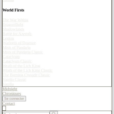
World Firsts
The War Within
Dragonflight
Shadowlands
Battle for Azeroth
Legion
Warlords of Draenor
Mists of Pandaria
Mists of Pandaria Classic
Cataclysm
Cataclysm Classic
Wrath of the Lich King
Wrath of the Lich King Classic
The Burning Crusade Classic
Vanilla Classic
Vanilla
Midnight
Chroniques
Se connecter
Contact