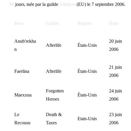
90
jours, tuée par la guilde
Nihilum
(EU) le 7 septembre 2006.
Boss
Guilde
Région
Date
Anub'rekha
20 juin
Afterlife
États-Unis
n
2006
21 juin
Faerlina
Afterlife
États-Unis
2006
Forgotten
24 juin
Maexxna
États-Unis
Heroes
2006
Le
Death &
23 juin
Etats-Unis
Recousu
Taxes
2006