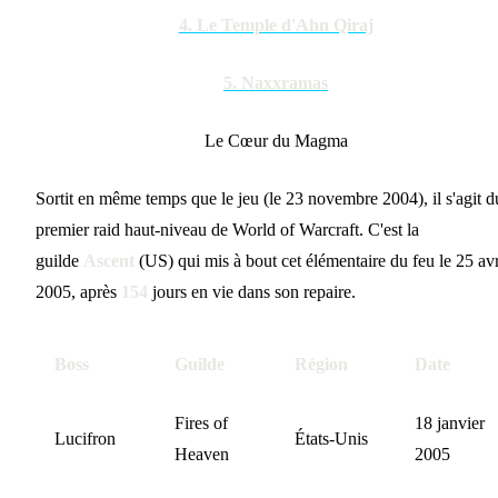
4. Le Temple d'Ahn Qiraj
5. Naxxramas
Le Cœur du Magma
Sortit en même temps que le jeu (le 23 novembre 2004), il s'agit d
premier raid haut-niveau de World of Warcraft. C'est la
guilde
Ascent
(US) qui mis à bout cet élémentaire du feu le 25 avr
2005, après
154
jours en vie dans son repaire.
Boss
Guilde
Région
Date
Fires of
18 janvier
Lucifron
États-Unis
Heaven
2005