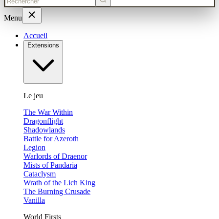
Menu
Accueil
Extensions
Le jeu
The War Within
Dragonflight
Shadowlands
Battle for Azeroth
Legion
Warlords of Draenor
Mists of Pandaria
Cataclysm
Wrath of the Lich King
The Burning Crusade
Vanilla
World Firsts