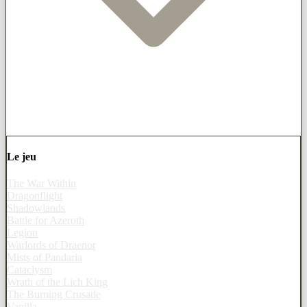
Le jeu
The War Within
Dragonflight
Shadowlands
Battle for Azeroth
Legion
Warlords of Draenor
Mists of Pandaria
Cataclysm
Wrath of the Lich King
The Burning Crusade
Vanilla