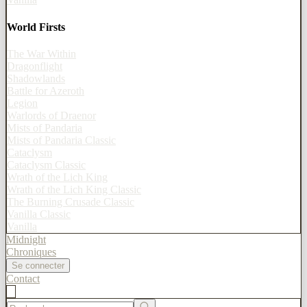
World Firsts
The War Within
Dragonflight
Shadowlands
Battle for Azeroth
Legion
Warlords of Draenor
Mists of Pandaria
Mists of Pandaria Classic
Cataclysm
Cataclysm Classic
Wrath of the Lich King
Wrath of the Lich King Classic
The Burning Crusade Classic
Vanilla Classic
Vanilla
Midnight
Chroniques
Se connecter
Contact